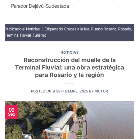
Parador Dejávú-Sudestada
Publicado el
Noticias
|
Etiquetado
Cruces a la isla
,
Puerto Rosario
,
Rosario
,
Terminal Fluvial
,
Turismo
NOTICIAS
Reconstrucción del muelle de la
Terminal Fluvial: una obra estratégica
para Rosario y la región
POSTED ON
9 SEPTIEMBRE, 2025
BY
VICTOR
09
Sep