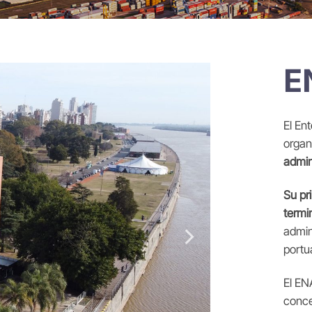
E
El En
organ
admin
Su
pr
termi
admin
portu
El EN
conce