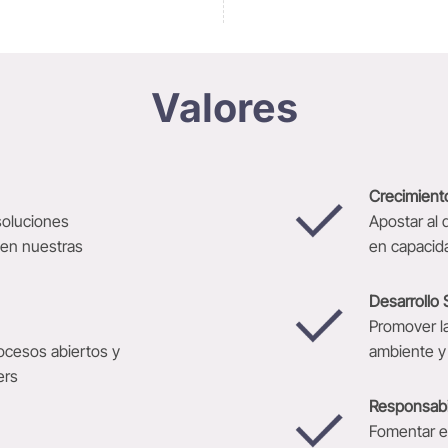
Valores
Crecimient
soluciones
Apostar al 
cen nuestras
en capacid
Desarrollo 
Promover la
ocesos abiertos y
ambiente y
ers
Responsabil
Fomentar el