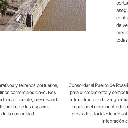
portu
asegu
contr
de ve
medio
todas
erativos y terrenos portuarios,
Consolidar al Puerto de Rosar
tinos comerciales clave. Nos
para el crecimiento y competit
tuaria eficiente, preservando
infraestructura de vanguardia
desarrollo de los espacios
impulsar el crecimiento del p
o de la comunidad.
prestados, fortaleciendo así
integración c