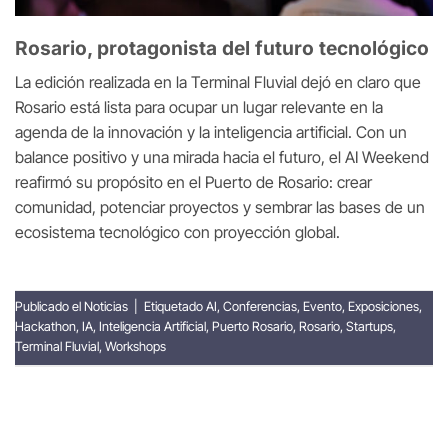
Rosario, protagonista del futuro tecnológico
La edición realizada en la Terminal Fluvial dejó en claro que
Rosario está lista para ocupar un lugar relevante en la
agenda de la innovación y la inteligencia artificial. Con un
balance positivo y una mirada hacia el futuro, el AI Weekend
reafirmó su propósito en el Puerto de Rosario: crear
comunidad, potenciar proyectos y sembrar las bases de un
ecosistema tecnológico con proyección global.
Publicado el
Noticias
|
Etiquetado
AI
,
Conferencias
,
Evento
,
Exposiciones
,
Hackathon
,
IA
,
Inteligencia Artificial
,
Puerto Rosario
,
Rosario
,
Startups
,
Terminal Fluvial
,
Workshops