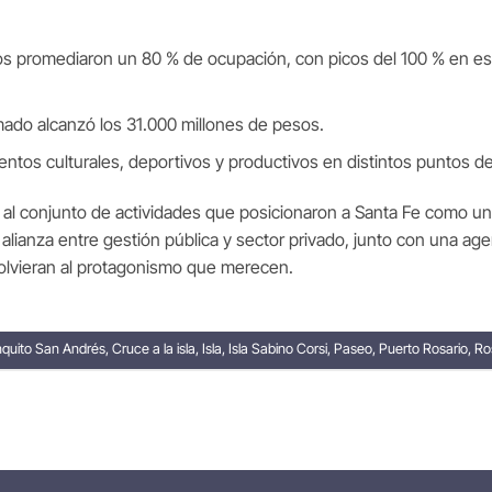
os promediaron un 80 % de ocupación, con picos del 100 % en es
ado alcanzó los 31.000 millones de pesos.
ntos culturales, deportivos y productivos en distintos puntos de 
gró al conjunto de actividades que posicionaron a Santa Fe como un
alianza entre gestión pública y sector privado, junto con una agen
volvieran al protagonismo que merecen.
quito San Andrés
,
Cruce a la isla
,
Isla
,
Isla Sabino Corsi
,
Paseo
,
Puerto Rosario
,
Ro