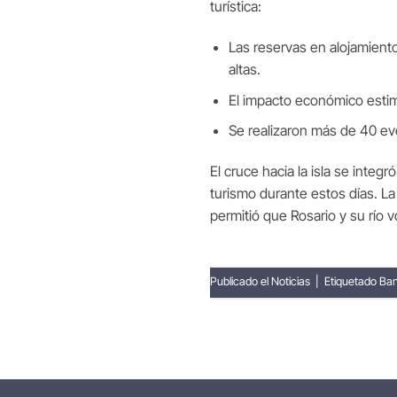
turística:
Las reservas en alojamient
altas.
El impacto económico estim
Se realizaron más de 40 eve
El cruce hacia la isla se inte
turismo durante estos días. La 
permitió que Rosario y su río 
Publicado el
Noticias
|
Etiquetado
Ban