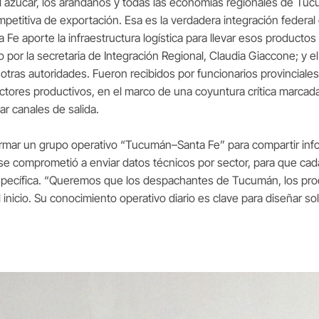
l azúcar, los arándanos y todas las economías regionales de Tu
mpetitiva de exportación. Esa es la verdadera integración federa
 Fe aporte la infraestructura logística para llevar esos productos
por la secretaria de Integración Regional, Claudia Giaccone; y e
 otras autoridades. Fueron recibidos por funcionarios provincial
ores productivos, en el marco de una coyuntura crítica marcad
ar canales de salida.
ormar un grupo operativo “Tucumán–Santa Fe” para compartir info
e comprometió a enviar datos técnicos por sector, para que cad
pecífica. “Queremos que los despachantes de Tucumán, los pro
 inicio. Su conocimiento operativo diario es clave para diseñar s