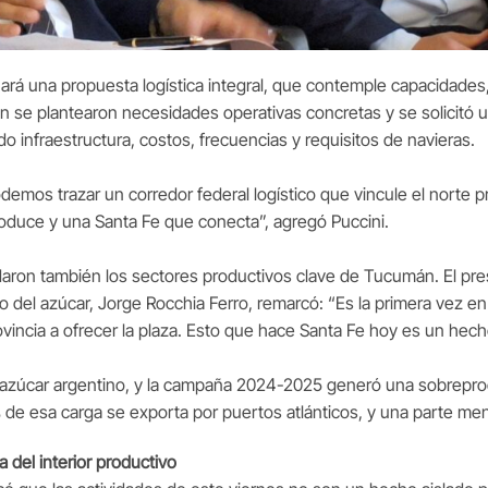
rá una propuesta logística integral, que contemple capacidades, 
se plantearon necesidades operativas concretas y se solicitó un
do infraestructura, costos, frecuencias y requisitos de navieras.
demos trazar un corredor federal logístico que vincule el norte p
oduce y una Santa Fe que conecta”, agregó Puccini.
aron también los sectores productivos clave de Tucumán. El presi
o del azúcar, Jorge Rocchia Ferro, remarcó: “Es la primera vez e
incia a ofrecer la plaza. Esto que hace Santa Fe hoy es un hech
azúcar argentino, y la campaña 2024-2025 generó una sobrepr
% de esa carga se exporta por puertos atlánticos, y una parte me
 del interior productivo