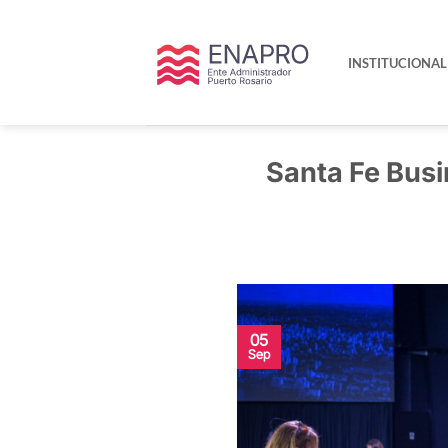
Saltar
al
contenido
INSTITUCIONAL
Santa Fe Busi
05
Sep